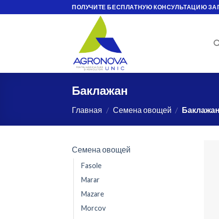
Skip
ПОЛУЧИТЕ БЕСПЛАТНУЮ КОНСУЛЬТАЦИЮ ЗА
to
content
Баклажан
Главная
/
Семена овощей
/
Баклажа
Семена овощей
Fasole
Marar
Mazare
Morcov