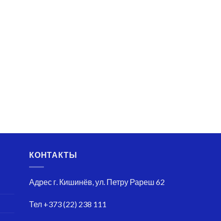
КОНТАКТЫ
Адрес
г. Кишинёв, ул. Петру Рареш 62
Тел
+373 (22) 238 111