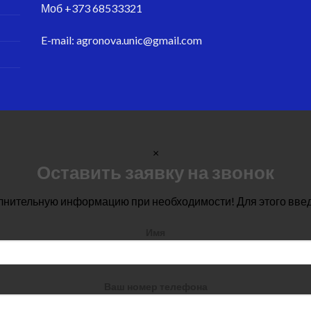
Моб
+373 68533321
E-mail:
agronova.unic@gmail.com
×
Оставить заявку на звонок
лнительную информацию при необходимости! Для этого вве
Имя
Ваш номер телефона