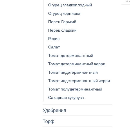
Огурец гладкоплодный
Огурец корнишон
Перец Горький
Перец сладкий
Редис
Салат
Томат детерминантный
Томат детерминантный черри
Томат индетерминантный
Томат индетерминантный черри
Томат полудетерминантный
Сахарная кукуруза
Удобрения
Торф