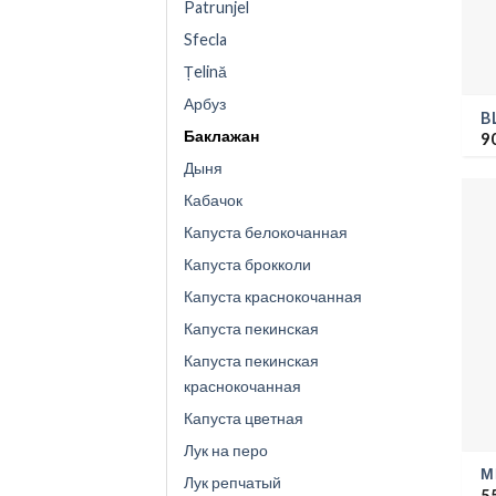
Patrunjel
Sfecla
Țelină
Арбуз
B
Баклажан
9
Дыня
Кабачок
Капуста белокочанная
Капуста брокколи
Капуста краснокочанная
Капуста пекинская
Капуста пекинская
краснокочанная
Капуста цветная
Лук на перо
М
Лук репчатый
5