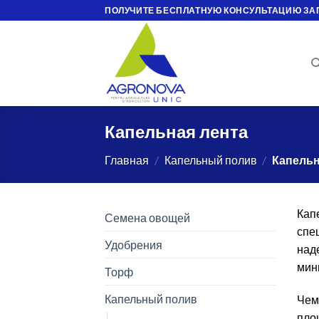
Skip
ПОЛУЧИТЕ БЕСПЛАТНУЮ КОНСУЛЬТАЦИЮ ЗА
to
content
Капельная лента
Главная
/
Капельный полив
/
Капельн
Кап
Семена овощей
спе
Удобрения
над
мин
Торф
Капельный полив
Чем
пло