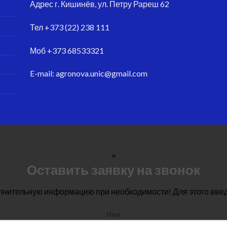
Адрес
г. Кишинёв, ул. Петру Рареш 62
Тел
+373 (22) 238 111
Моб
+373 68533321
E-mail:
agronova.unic@gmail.com
×
Оставить заявку на звонок
лнительную информацию при необходимости! Для этого вве
Имя