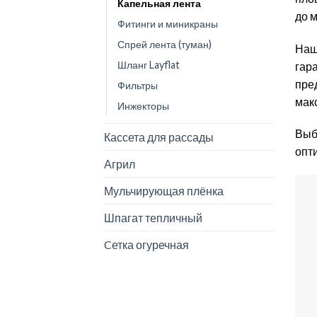
Капельная лента
до 
Фитинги и миникраны
Спрей лента (туман)
Наш
Шланг Layflat
гар
пре
Фильтры
мак
Инжекторы
Выб
Кассета для рассады
опт
Агрил
Мульчирующая плёнка
Шпагат тепличный
Cетка огуречная