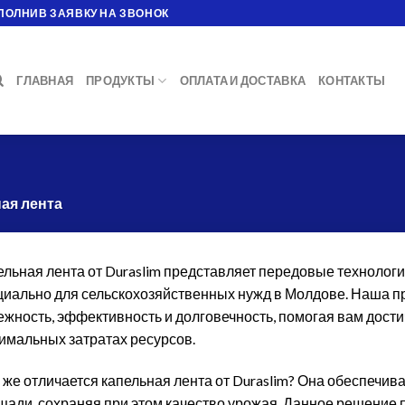
ПОЛНИВ ЗАЯВКУ НА ЗВОНОК
ГЛАВНАЯ
ПРОДУКТЫ
ОПЛАТА И ДОСТАВКА
КОНТАКТЫ
ая лента
ельная лента от Duraslim представляет передовые технолог
циально для сельскохозяйственных нужд в Молдове. Наша пр
ежность, эффективность и долговечность, помогая вам дости
имальных затратах ресурсов.
 же отличается капельная лента от Duraslim? Она обеспечив
щади, сохраняя при этом качество урожая. Данное решение