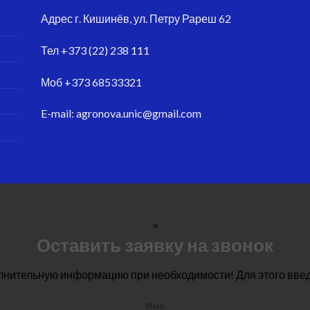
Адрес
г. Кишинёв, ул. Петру Рареш 62
Тел
+373 (22) 238 111
Моб
+373 68533321
E-mail:
agronova.unic@gmail.com
×
Оставить заявку на звонок
лнительную информацию при необходимости! Для этого вве
Имя