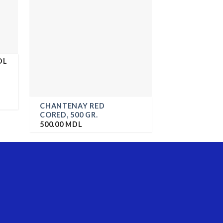
DL
BEET ROOT 
GR.
CHANTENAY RED
420.00
MDL
CORED, 500 GR.
500.00
MDL