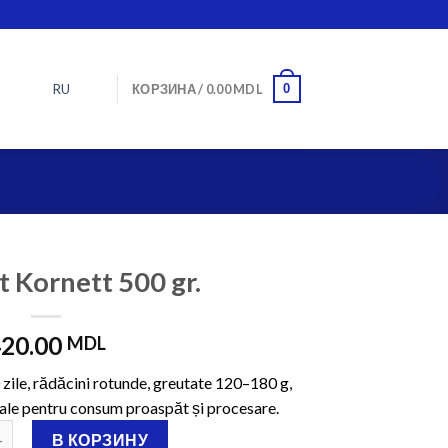
RU
0
КОРЗИНА /
0.00
MDL
t Kornett 500 gr.
20.00
MDL
 zile, rădăcini rotunde, greutate 120–180 g,
eale pentru consum proaspăt și procesare.
 Beet root Kornett 500 gr.
В КОРЗИНУ