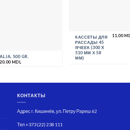
11.00
M
КАССЕТЫ ДЛЯ
РАССАДЫ 45
ЯЧЕЕК (300 X
510 ММ Х 58
ALJA, 500 GR.
ММ)
20.00
MDL
КОНТАКТЫ
Адрес
г. Кишинёв, ул. Петру Рареш 62
Тел
+373 (22) 238 111