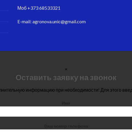
Моб
+373 68533321
E-mail:
agronova.unic@gmail.com
×
Оставить заявку на звонок
лнительную информацию при необходимости! Для этого вве
Имя
Ваш номер телефона