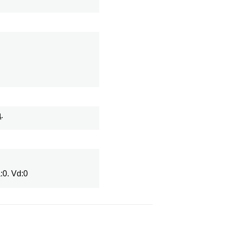
.
:0. Vd:0