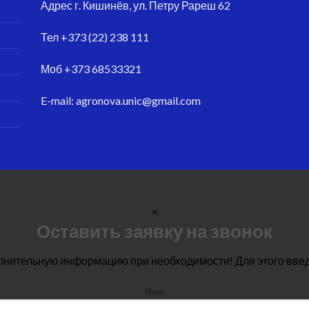
Адрес
г. Кишинёв, ул. Петру Рареш 62
Тел
+373 (22) 238 111
Моб
+373 68533321
E-mail:
agronova.unic@gmail.com
×
Оставить заявку на звонок
лнительную информацию при необходимости! Для этого вве
Имя