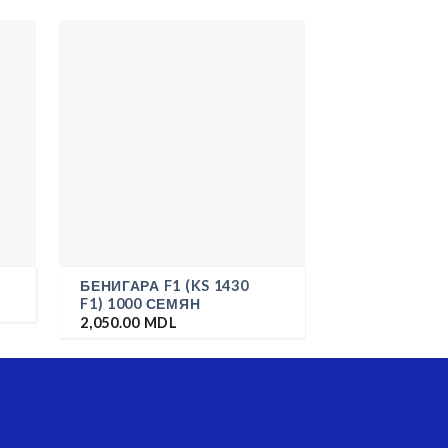
БЕНИГАРА F1 (KS 1430
KS 204 F1 1
F1) 1000 СЕМЯН
190.00
MDL
2,050.00
MDL