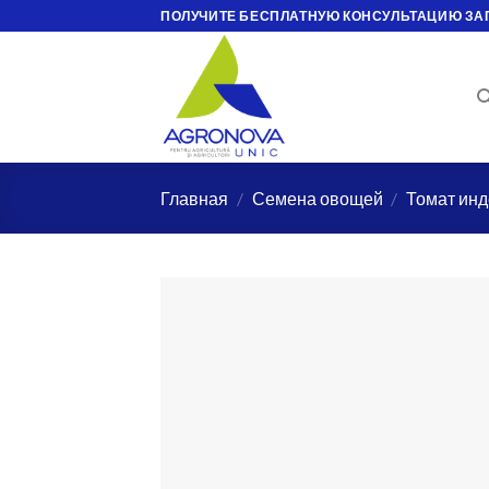
Skip
ПОЛУЧИТЕ БЕСПЛАТНУЮ КОНСУЛЬТАЦИЮ ЗА
to
content
Главная
/
Семена овощей
/
Томат ин