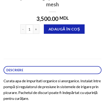
mesh
3,500.00
MDL
Cantitate Фильтр капельного полива дисковый 3" 
ADAUGĂ ÎN COȘ
DESCRIERE
Curata apa de impuritati organice si anorganice. Instalat între
pompă și regulatorul de presiune în sistemele de irigare prin
picurare. Pachetul de discuri poate fi îndepărtat cu ușurință
pentru curățare.