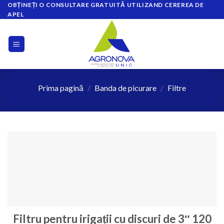
OBȚINEȚI O CONSULTARE GRATUITĂ UTILIZAND CEREREA DE
Skip
APEL
to
content
Prima pagină
/
Banda de picurare
/
Filtre
Filtru pentru irigații cu discuri de 3″ 120