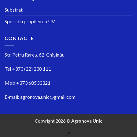
Substrat
Spori din propilen cu UV
CONTACTE
Str.
Petru Rareș, 62, Chișinău
Tel
+373 (22) 238 111
Mob
+373 68533321
E-mail:
agronova.unic@gmail.com
Copyright 2026 ©
Agronova Unic
×