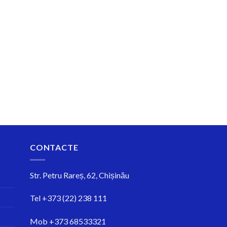
CONTACTE
Str.
Petru Rareș, 62, Chișinău
Tel
+373 (22) 238 111
Mob
+373 68533321