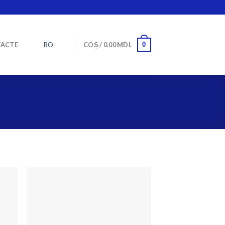
RO
0
ACTE
COȘ /
0.00
MDL