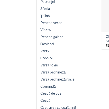
Patrunjel
Sfecla
Țelină
Pepene verde
Vînătă
C
Pepene galben
5
Dovlecel
5
Varză
Brocсoli
Varza roșie
Varza pechineză
Varza pechineză roșie
Conopidă
Ceapă de coz
Ceapă
Castraveți cu coajă fină