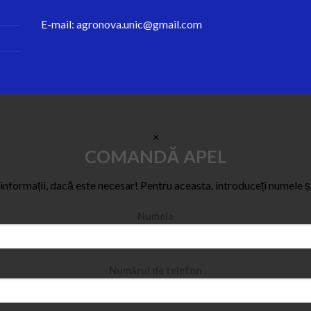
E-mail:
agronova.unic@gmail.com
×
COMANDĂ APEL
e informații, dacă este necesar! Pentru aceasta, introduceți numele ș
Numele
Numărul de telefon