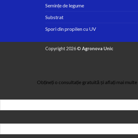
Semințe de legume
Substrat
Spori din propilen cu UV
Copyright 2026 ©
Agronova Unic
Obțineți o consultație gratuită și aflați mai mult