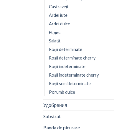
Castraveți
Ardei iute
Ardei dulce
Редис
Salată
Roșii determinate
Roșii determinate cherry
Roșii indeterminate
Roșii indeterminate cherry
Roșii semideterminate
Porumb dulce
Удобрения
Substrat
Banda de picurare