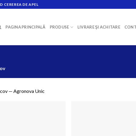
D CEREREA DE APEL
PAGINA PRINCIPALĂ
PRODUSE
LIVRARE ŞI ACHITARE
CONT
ov
cov — Agronova Unic