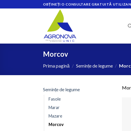
Skip
OBȚINEȚI O CONSULTARE GRATUITĂ UTILIZAN
to
content
Morcov
Prima pagină
/
Semințe de legume
/
Morc
Mor
Semințe de legume
Fasole
Marar
Mazare
Morcov