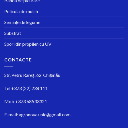
Banda de picurare
Pelicula de mulch
Semințe de legume
Substrat
Spori din propilen cu UV
CONTACTE
Str.
Petru Rareș, 62, Chișinău
Tel
+373 (22) 238 111
Mob
+373 68533321
E-mail:
agronova.unic@gmail.com