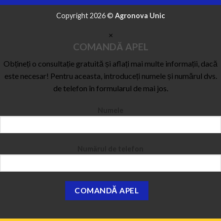
Copyright 2026 ©
Agronova Unic
×
COMANDĂ APEL
Obțineți o consultație gratuită și aflați mai multe informații, dacă
este necesar! Pentru aceasta, introduceți numele și numărul dvs.
de telefon în formularul de mai jos.
Numele
Numărul de telefon