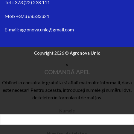
Tel
+373 (22) 238 111
Mob
+373 68533321
E-mail:
agronova.unic@gmail.com
Copyright 2026 ©
Agronova Unic
×
COMANDĂ APEL
Obțineți o consultație gratuită și aflați mai multe informații, dacă
este necesar! Pentru aceasta, introduceți numele și numărul dvs.
de telefon în formularul de mai jos.
Numele
Numărul de telefon