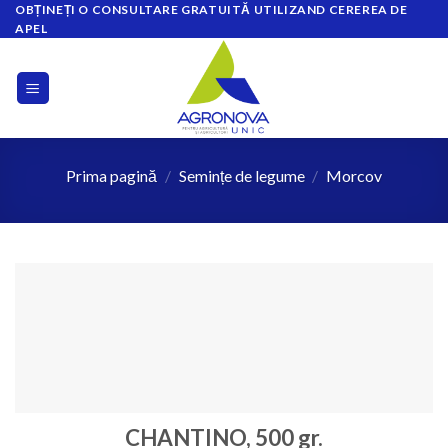
OBȚINEȚI O CONSULTARE GRATUITĂ UTILIZAND CEREREA DE
Skip
APEL
to
content
Prima pagină
/
Semințe de legume
/
Morcov
CHANTINO, 500 gr.