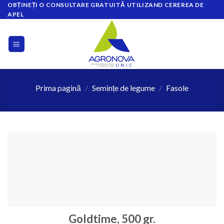
OBȚINEȚI O CONSULTARE GRATUITĂ UTILIZAND CEREREA DE
Skip
APEL
to
content
Prima pagină
/
Semințe de legume
/
Fasole
Goldtime, 500 gr.