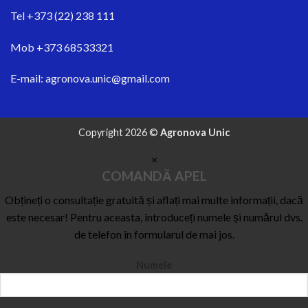
Tel
+373 (22) 238 111
Mob
+373 68533321
E-mail:
agronova.unic@gmail.com
Copyright 2026 ©
Agronova Unic
×
COMANDĂ APEL
Obțineți o consultație gratuită și aflați mai multe informații, dacă
este necesar! Pentru aceasta, introduceți numele și numărul dvs.
de telefon în formularul de mai jos.
Numele