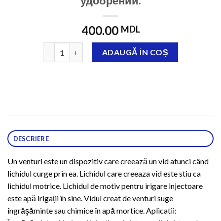
удобрений.
400.00
MDL
Cantitate Инжектор Вентури 1" для внесения удоб
ADAUGĂ ÎN COȘ
DESCRIERE
Un venturi este un dispozitiv care creează un vid atunci când
lichidul curge prin ea. Lichidul care creeaza vid este stiu ca
lichidul motrice. Lichidul de motiv pentru irigare injectoare
este apă irigaţii în sine. Vidul creat de venturi suge
îngrăşăminte sau chimice în apă mortice. Aplicatii: