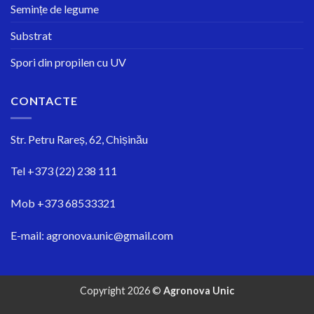
Semințe de legume
Substrat
Spori din propilen cu UV
CONTACTE
Str.
Petru Rareș, 62, Chișinău
Tel
+373 (22) 238 111
Mob
+373 68533321
E-mail:
agronova.unic@gmail.com
Copyright 2026 ©
Agronova Unic