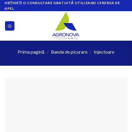
OBȚINEȚI O CONSULTARE GRATUITĂ UTILIZAND CEREREA DE
Skip
APEL
to
content
Prima pagină
/
Banda de picurare
/
Injectoare