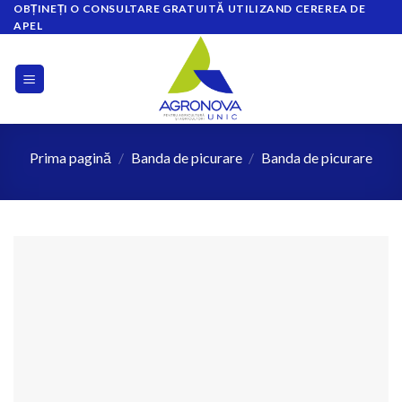
OBȚINEȚI O CONSULTARE GRATUITĂ UTILIZAND CEREREA DE
Skip
APEL
to
content
Prima pagină
/
Banda de picurare
/
Banda de picurare