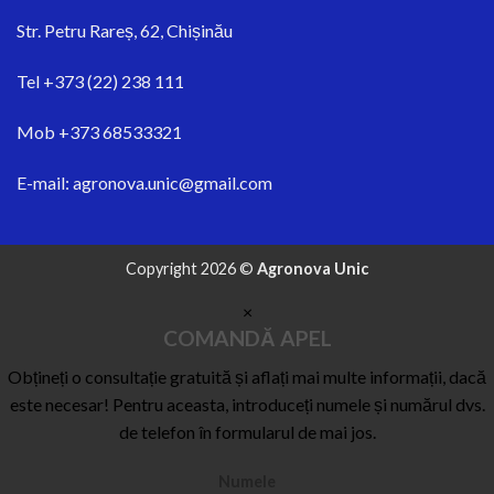
Str.
Petru Rareș, 62, Chișinău
Tel
+373 (22) 238 111
Mob
+373 68533321
E-mail:
agronova.unic@gmail.com
Copyright 2026 ©
Agronova Unic
×
COMANDĂ APEL
Obțineți o consultație gratuită și aflați mai multe informații, dacă
este necesar! Pentru aceasta, introduceți numele și numărul dvs.
de telefon în formularul de mai jos.
Numele