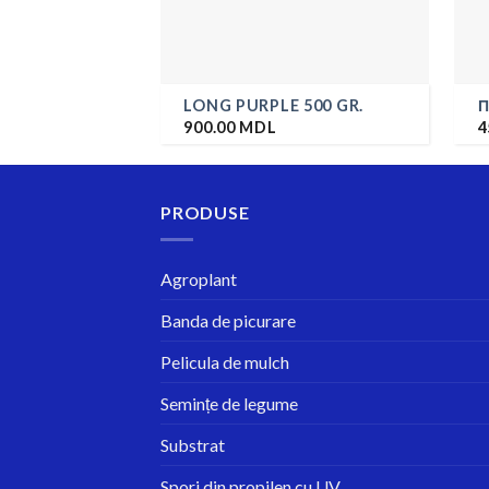
LONG PURPLE 500 GR.
П
900.00
MDL
4
PRODUSE
Agroplant
Banda de picurare
Pelicula de mulch
Semințe de legume
Substrat
Spori din propilen cu UV