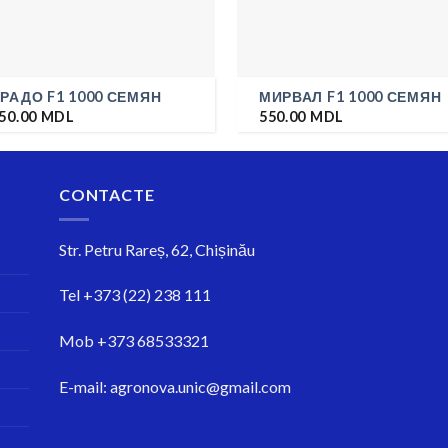
РАДО F1 1000 СЕМЯН
МИРВАЛ F1 1000 СЕМЯН
50.00
MDL
550.00
MDL
CONTACTE
Str.
Petru Rareș, 62, Chișinău
Tel
+373 (22) 238 111
Mob
+373 68533321
E-mail:
agronova.unic@gmail.com