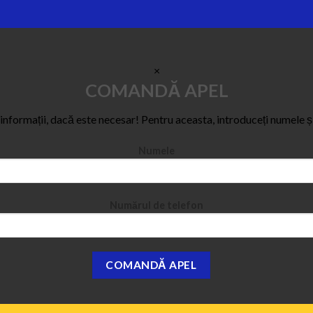
×
COMANDĂ APEL
e informații, dacă este necesar! Pentru aceasta, introduceți numele ș
Numele
Numărul de telefon