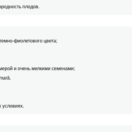
ородность плодов.
темно-фиолетового цвета;
мерой и очень мелкими семенами;
amară.
 условиях.