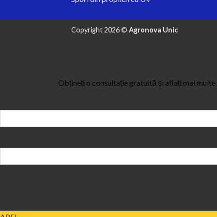
Copyright 2026 ©
Agronova Unic
Obțineți o consultație gratuită și aflați mai mult
APEL