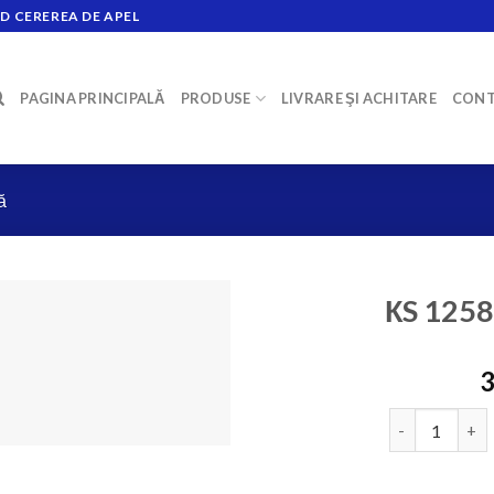
D CEREREA DE APEL
PAGINA PRINCIPALĂ
PRODUSE
LIVRARE ŞI ACHITARE
CONT
ă
КS 1258
3
Cantitate КS 