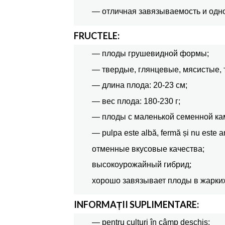
— отличная завязываемость и одн
FRUCTELE:
— плоды грушевидной формы;
— твердые, глянцевые, мясистые, 
— длина плода: 20-23 см;
— вес плода: 180-230 г;
— плоды с маленькой семенной ка
— pulpa este albă, fermă și nu este 
отменные вкусовые качества;
высокоурожайный гибрид;
хорошо завязывает плоды в жарких
INFORMAȚII SUPLIMENTARE:
— pentru culturi în câmp deschis;