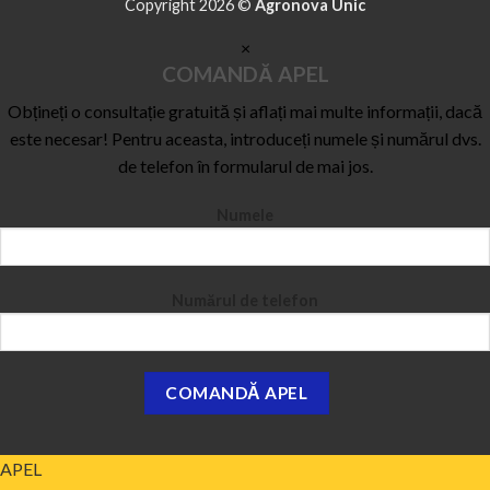
Copyright 2026 ©
Agronova Unic
×
COMANDĂ APEL
Obțineți o consultație gratuită și aflați mai multe informații, dacă
este necesar! Pentru aceasta, introduceți numele și numărul dvs.
de telefon în formularul de mai jos.
Numele
Numărul de telefon
APEL