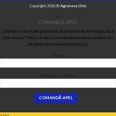
Copyright 2026 ©
Agronova Unic
×
COMANDĂ APEL
Obțineți o consultație gratuită și aflați mai multe informații, dacă
este necesar! Pentru aceasta, introduceți numele și numărul dvs.
de telefon în formularul de mai jos.
Numele
Numărul de telefon
APEL