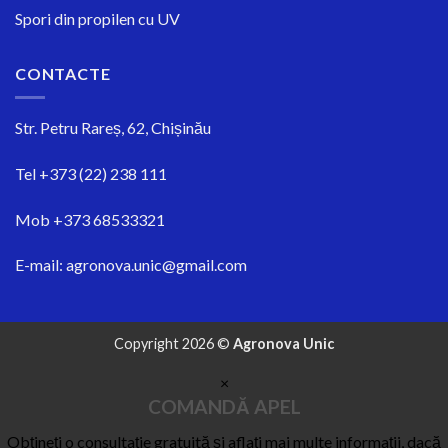
Spori din propilen cu UV
CONTACTE
Str.
Petru Rareș, 62, Chișinău
Tel
+373 (22) 238 111
Mob
+373 68533321
E-mail:
agronova.unic@gmail.com
Copyright 2026 ©
Agronova Unic
×
COMANDĂ APEL
Obțineți o consultație gratuită și aflați mai multe informații, dacă