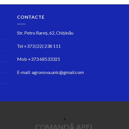
CONTACTE
Str.
Petru Rareș, 62, Chișinău
Tel
+373 (22) 238 111
Mob
+373 68533321
E-mail:
agronova.unic@gmail.com
×
COMANDĂ APEL