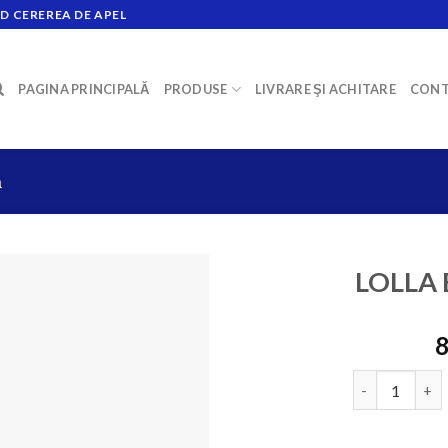
D CEREREA DE APEL
PAGINA PRINCIPALĂ
PRODUSE
LIVRARE ŞI ACHITARE
CONT
ă
LOLLA 
8
Cantitate LO