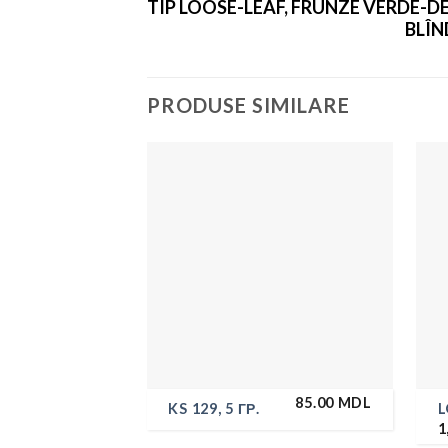
TIP LOOSE-LEAF, FRUNZE VERDE-D
BLÎN
PRODUSE SIMILARE
85.00
MDL
KS 129, 5 ГР.
L
1