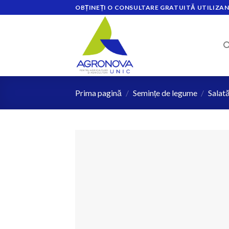
Skip
OBȚINEȚI O CONSULTARE GRATUITĂ UTILIZAN
to
content
Prima pagină
/
Semințe de legume
/
Salat