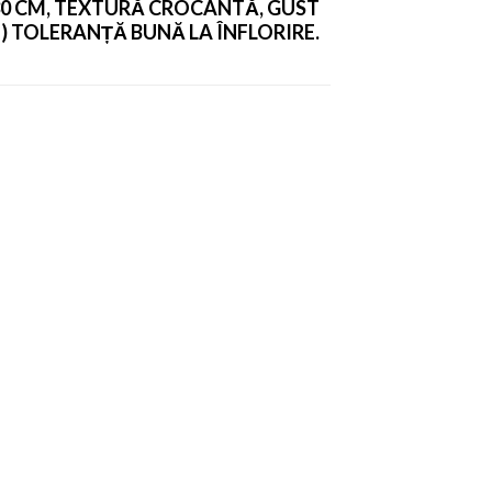
-30 CM, TEXTURĂ CROCANTĂ, GUST
E) TOLERANȚĂ BUNĂ LA ÎNFLORIRE.