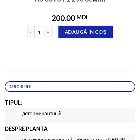
200.00
MDL
Cantitate KS 3690 F1 250 семян
ADAUGĂ ÎN COȘ
DESCRIERE
TIPUL:
— детерминантный.
DESPRE PLANTA
— высокопродуктивный гибрид томата ЧЕРРИ;