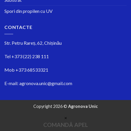
Spori din propilen cu UV
CONTACTE
Str.
Petru Rareș, 62, Chișinău
Tel
+373 (22) 238 111
Mob
+373 68533321
E-mail:
agronova.unic@gmail.com
Copyright 2026 ©
Agronova Unic
×
COMANDĂ APEL