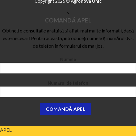
Copyright 2026 ©
Agronova Unic
×
COMANDĂ APEL
Obțineți o consultație gratuită și aflați mai multe informații, dacă
este necesar! Pentru aceasta, introduceți numele și numărul dvs.
de telefon în formularul de mai jos.
Numele
Numărul de telefon
APEL