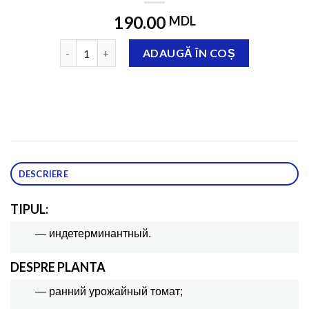
190.00
MDL
Cantitate KS 204 F1 100 семян
ADAUGĂ ÎN COȘ
DESCRIERE
TIPUL:
— индетерминантный.
DESPRE PLANTA
— ранний урожайный томат;