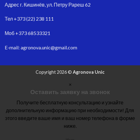
Адрес
г. Кишинёв, ул. Петру Рареш 62
Тел
+373 (22) 238 111
Моб
+373 68533321
E-mail:
agronova.unic@gmail.com
Copyright 2026 ©
Agronova Unic
×
Оставить заявку на звонок
Получите бесплатную консультацию и узнайте
дополнительную информацию при необходимости! Для
этого введите ваше имя и ваш номер телефона в форме
ниже.
Имя