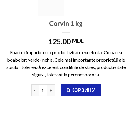
Corvin 1 kg
125.00
MDL
Foarte timpuriu, cu o productivitate excelentă. Culoarea
boabelor: verde-închis. Cele mai importante proprietăți ale
soiului: tolerează excelent condițiile de stres, productivitate
sigură, tolerant la peronosporoză.
Количество Corvin 1 kg
В КОРЗИНУ