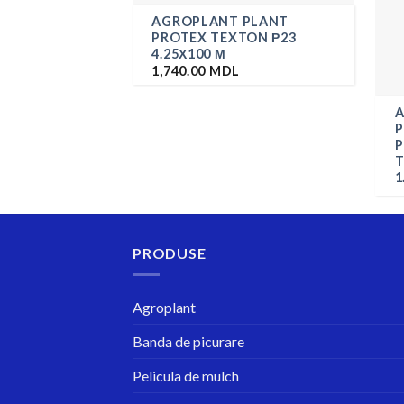
AGROPLANT PLANT
PROTEX TEXTON Р23
4.25Х100 М
1,740.00
MDL
P
P
T
1
PRODUSE
Agroplant
Banda de picurare
Pelicula de mulch