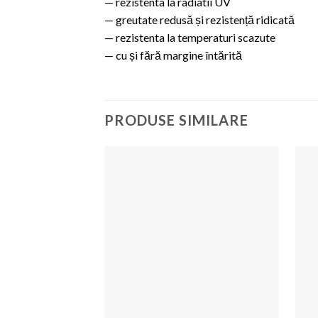
— rezistenta la radiatii UV
— greutate redusă și rezistență ridicată
— rezistenta la temperaturi scazute
— cu și fără margine întărită
PRODUSE SIMILARE