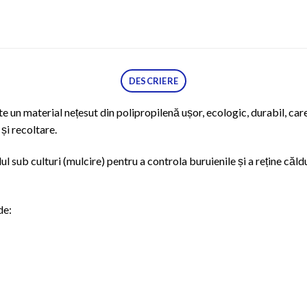
DESCRIERE
e un material nețesut din polipropilenă ușor, ecologic, durabil, c
 și recoltare.
ul sub culturi (mulcire) pentru a controla buruienile și a reține căl
de: