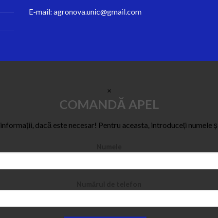
E-mail:
agronova.unic@gmail.com
×
COMANDĂ APEL
e informații, dacă este necesar! Pentru aceasta, introduceți numele ș
Numele
Numărul de telefon