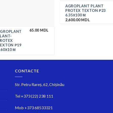
AGROPLANT PLANT
PROTEX TEXTON Р23
6.35Х100 М
2,600.00
MDL
65.00
MDL
AGROPLANT
LANT-
ROTEX
EXTON Р19
.60Х10 М
CONTACTE
Str.
Petru Rareș, 62, Chișinău
Tel
+373 (22) 238 111
Mob
+373 68533321