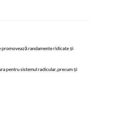
are promovează randamente ridicate și
dura pentru sistemul radicular, precum și