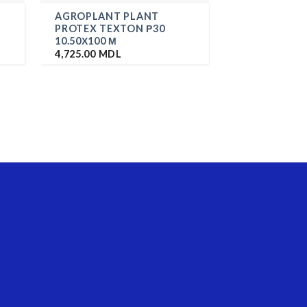
AGROPLANT PLANT
АГРОВОЛОК
PROTEX TEXTON Р30
PROTEX TEX
10.50Х100 М
1.60Х100 М
4,725.00
MDL
656.00
MDL