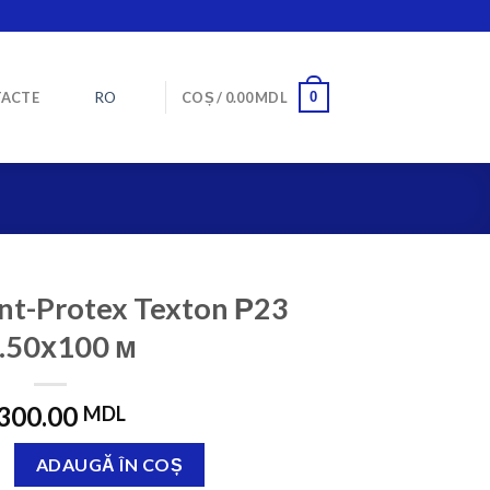
RO
0
ACTE
COȘ /
0.00
MDL
nt-Protex Texton Р23
.50х100 м
,300.00
MDL
роволокно Plant Protex Texton Р23 10.50х100 м
ADAUGĂ ÎN COȘ