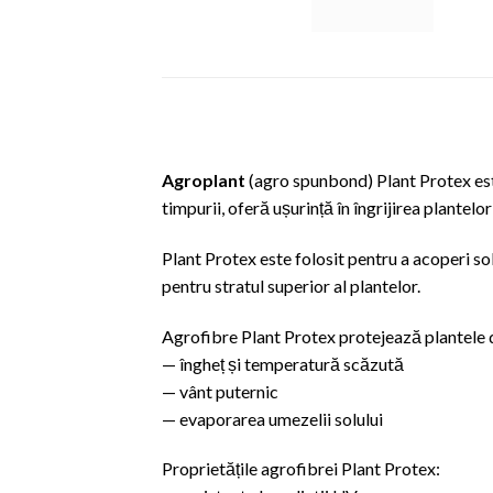
Agroplant
(agro spunbond) Plant Protex est
timpurii, oferă ușurință în îngrijirea plantelor
Plant Protex este folosit pentru a acoperi sol
pentru stratul superior al plantelor.
Agrofibre Plant Protex protejează plantele 
— îngheț și temperatură scăzută
— vânt puternic
— evaporarea umezelii solului
Proprietățile agrofibrei Plant Protex: