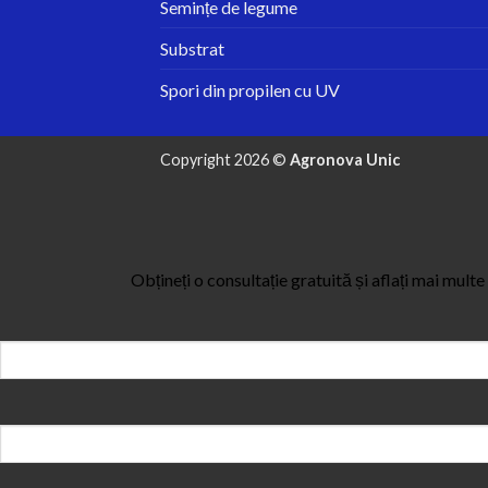
Semințe de legume
Substrat
Spori din propilen cu UV
Copyright 2026 ©
Agronova Unic
Obțineți o consultație gratuită și aflați mai mult