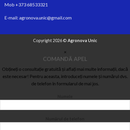
Mob
+373 68533321
E-mail:
agronova.unic@gmail.com
Copyright 2026 ©
Agronova Unic
×
COMANDĂ APEL
Obțineți o consultație gratuită și aflați mai multe informații, dacă
este necesar! Pentru aceasta, introduceți numele și numărul dvs.
de telefon în formularul de mai jos.
Numele
Numărul de telefon