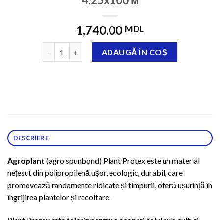
4.25х100 м
1,740.00
MDL
Cantitate Агроволокно Plant Protex Texton Р23 4.2
ADAUGĂ ÎN COȘ
DESCRIERE
Agroplant
(agro spunbond) Plant Protex este un material
nețesut din polipropilenă ușor, ecologic, durabil, care
promovează randamente ridicate și timpurii, oferă ușurință în
îngrijirea plantelor și recoltare.
Plant Protex este folosit pentru a acoperi solul sub culturi