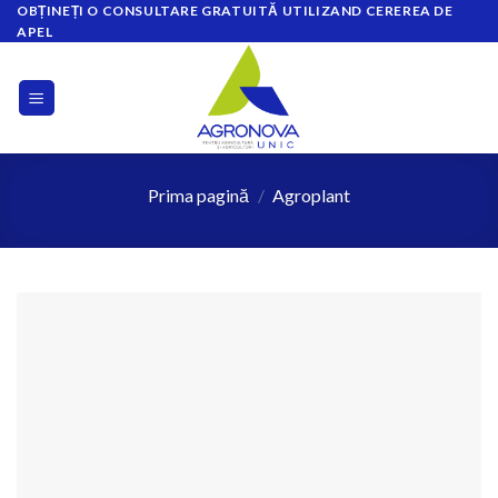
OBȚINEȚI O CONSULTARE GRATUITĂ UTILIZAND CEREREA DE
Skip
APEL
to
content
Prima pagină
/
Agroplant