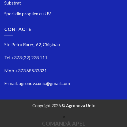
Substrat
Spori din propilen cu UV
CONTACTE
Str.
Petru Rareș, 62, Chișinău
Tel
+373 (22) 238 111
Mob
+373 68533321
E-mail:
agronova.unic@gmail.com
Copyright 2026 ©
Agronova Unic
×
COMANDĂ APEL