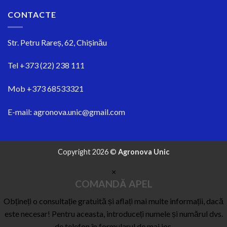
CONTACTE
Str.
Petru Rareș, 62, Chișinău
Tel
+373 (22) 238 111
Mob
+373 68533321
E-mail:
agronova.unic@gmail.com
Copyright 2026 ©
Agronova Unic
×
COMANDĂ APEL
Obțineți o consultație gratuită și aflați mai multe informații, dacă
este necesar! Pentru aceasta, introduceți numele și numărul dvs.
de telefon în formularul de mai jos.