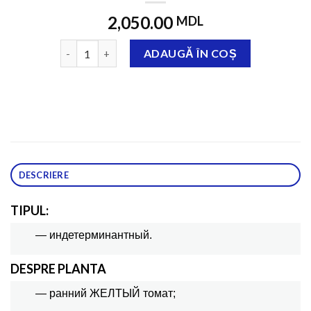
2,050.00
MDL
Cantitate Бенигара F1 (KS 1430 F1) 1000 семян
ADAUGĂ ÎN COȘ
DESCRIERE
TIPUL:
— индетерминантный.
DESPRE PLANTA
— ранний ЖЕЛТЫЙ томат;