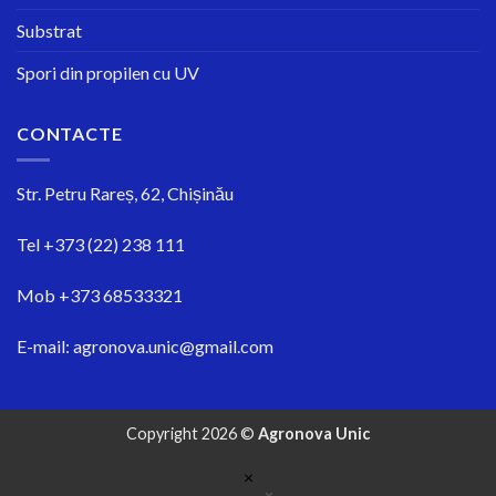
Substrat
Spori din propilen cu UV
CONTACTE
Str.
Petru Rareș, 62, Chișinău
Tel
+373 (22) 238 111
Mob
+373 68533321
E-mail:
agronova.unic@gmail.com
Copyright 2026 ©
Agronova Unic
×