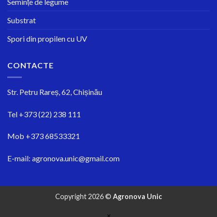
Semințe de legume
Substrat
Spori din propilen cu UV
CONTACTE
Str.
Petru Rareș, 62, Chișinău
Tel
+373 (22) 238 111
Mob
+373 68533321
E-mail:
agronova.unic@gmail.com
Copyright 2026 ©
Agronova Unic
×