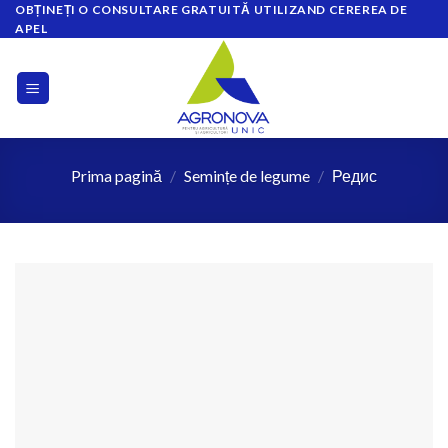
OBȚINEȚI O CONSULTARE GRATUITĂ UTILIZAND CEREREA DE
Skip
APEL
to
content
Prima pagină
/
Semințe de legume
/
Редис