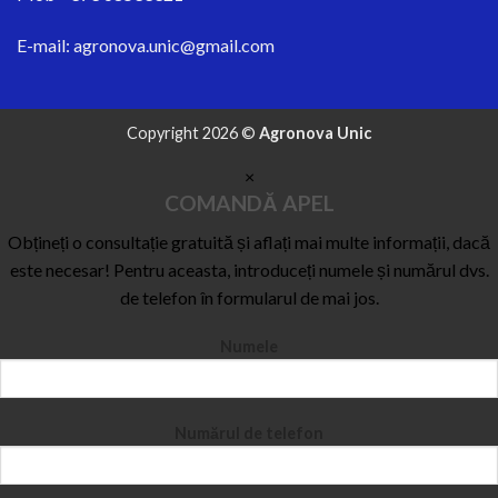
E-mail:
agronova.unic@gmail.com
Copyright 2026 ©
Agronova Unic
×
COMANDĂ APEL
Obțineți o consultație gratuită și aflați mai multe informații, dacă
este necesar! Pentru aceasta, introduceți numele și numărul dvs.
de telefon în formularul de mai jos.
Numele
Numărul de telefon