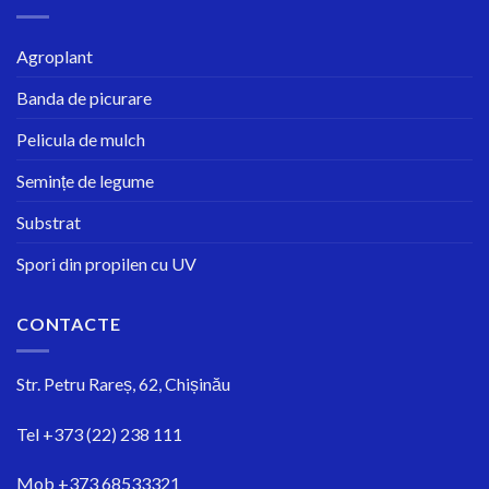
Agroplant
Banda de picurare
Pelicula de mulch
Semințe de legume
Substrat
Spori din propilen cu UV
CONTACTE
Str.
Petru Rareș, 62, Chișinău
Tel
+373 (22) 238 111
Mob
+373 68533321