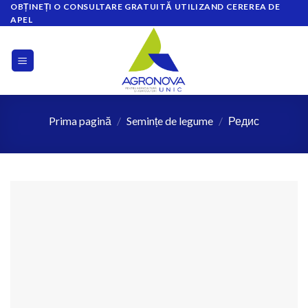
OBȚINEȚI O CONSULTARE GRATUITĂ UTILIZAND CEREREA DE
Skip
APEL
to
content
Prima pagină
/
Semințe de legume
/
Редис