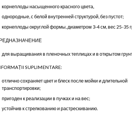
корнеплоды насыщенного красного цвета,
однородные, с белой внутренней структурой, без пустот;
корнеплоды округлой формы, диаметром 3-4 см, вес 25-35 г
РЕДНАЗНАЧЕНИЕ
для выращивания в пленочных теплицах и в открытом грунт
NFORMAȚII SUPLIMENTARE:
отлично сохраняет цвет и блеск после мойки и длительной
транспортировки;
пригоден к реализации в пучках и на вес;
устойчив к стрелкованию и растрескиванию.