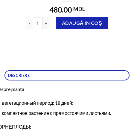
480.00
MDL
Cantitate Mathilda, 500 gr
ADAUGĂ ÎN COȘ
DESCRIERE
spre planta
вегетационный период: 18 дней;
компактное растение с прямостоячими листьями.
ОРНЕПЛОДЫ: