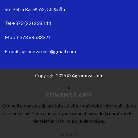
Str.
Petru Rareș, 62, Chișinău
Tel
+373 (22) 238 111
Mob
+373 68533321
E-mail:
agronova.unic@gmail.com
Copyright 2026 ©
Agronova Unic
×
COMANDĂ APEL
Obțineți o consultație gratuită și aflați mai multe informații, dacă
este necesar! Pentru aceasta, introduceți numele și numărul dvs.
de telefon în formularul de mai jos.
Numele